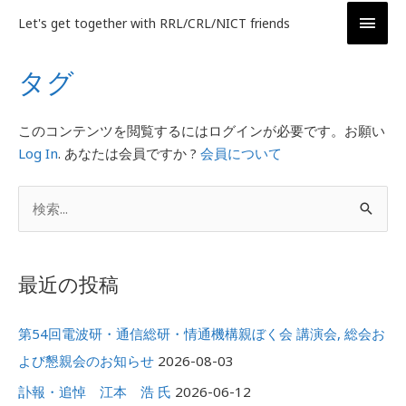
内
メ
Let's get together with RRL/CRL/NICT friends
容
イ
を
タグ
ス
ン
キ
ッ
メ
このコンテンツを閲覧するにはログインが必要です。お願い
プ
Log In
. あなたは会員ですか ?
会員について
ニ
ア
ュ
検
ー
ー
索
カ
対
イ
最近の投稿
象
ブ
:
第54回電波研・通信総研・情通機構親ぼく会 講演会, 総会お
よび懇親会のお知らせ
2026-08-03
訃報・追悼 江本 浩 氏
2026-06-12