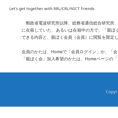
内
Let's get together with RRL/CRL/NICT friends
容
を
郵政省電波研究所以降、総務省通信総合研究所、
ス
に在籍していた、あるいは在籍中の方で、「親ぼ
キ
できる内容と、親ぼく会員（会員）に閲覧を限定
ッ
プ
会員のかたは、Homeで「会員ログイン」か、「
「親ぼく会」加入希望のかたは、Homeページの
Cop