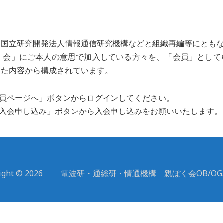
国立研究開発法人情報通信研究機構などと組織再編等にともな
く会」にご本人の意思で加入している方々を、「会員」として
した内容から構成されています。
会員ページへ」ボタンからログインしてください。
「入会申し込み」ボタンから入会申し込みをお願いいたします。
yright © 2026 電波研・通総研・情通機構 親ぼく会OB/O