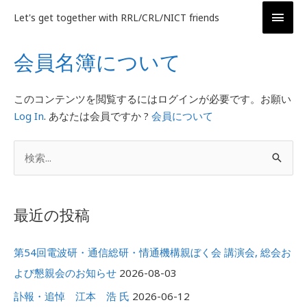
内
メ
Let's get together with RRL/CRL/NICT friends
容
イ
を
会員名簿について
ス
ン
キ
ッ
メ
このコンテンツを閲覧するにはログインが必要です。お願い
プ
Log In
. あなたは会員ですか ?
会員について
ニ
ア
ュ
検
ー
ー
索
カ
対
イ
最近の投稿
象
ブ
:
第54回電波研・通信総研・情通機構親ぼく会 講演会, 総会お
よび懇親会のお知らせ
2026-08-03
訃報・追悼 江本 浩 氏
2026-06-12