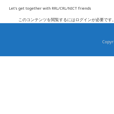
内
Let's get together with RRL/CRL/NICT friends
容
を
このコンテンツを閲覧するにはログインが必要です
ス
キ
ッ
Cop
プ