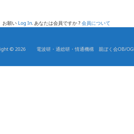
。お願い
Log In
. あなたは会員ですか ?
会員について
yright © 2026 電波研・通総研・情通機構 親ぼく会OB/O