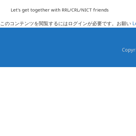
内
Let's get together with RRL/CRL/NICT friends
容
を
このコンテンツを閲覧するにはログインが必要です。お願い
L
ス
キ
ッ
Cop
プ