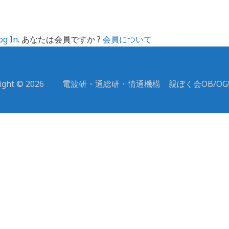
og In
. あなたは会員ですか ?
会員について
yright © 2026 電波研・通総研・情通機構 親ぼく会OB/O