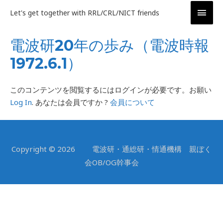
内
メ
Let's get together with RRL/CRL/NICT friends
容
イ
を
電波研20年の歩み（電波時報
ス
ン
キ
1972.6.1）
ッ
メ
プ
ニ
このコンテンツを閲覧するにはログインが必要です。お願い
Log In
. あなたは会員ですか ?
会員について
ュ
ー
Copyright © 2026 電波研・通総研・情通機構 親ぼく
会OB/OG幹事会