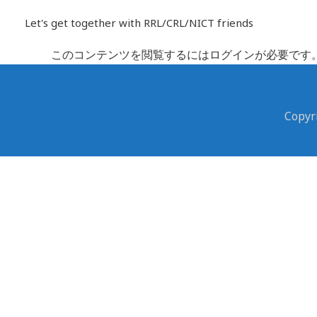
内
Let's get together with RRL/CRL/NICT friends
容
を
このコンテンツを閲覧するにはログインが必要です
ス
キ
ッ
Cop
プ