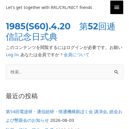
内
メ
Let's get together with RRL/CRL/NICT friends
容
イ
を
1985(S60).4.20 第52回逓
ス
ン
キ
信記念日式典
ッ
メ
プ
このコンテンツを閲覧するにはログインが必要です。お願い
ニ
Log In
. あなたは会員ですか ?
会員について
ュ
ア
検
ー
ー
索
カ
対
イ
最近の投稿
象
ブ
:
第54回電波研・通信総研・情通機構親ぼく会 講演会, 総会お
よび懇親会のお知らせ
2026-08-03