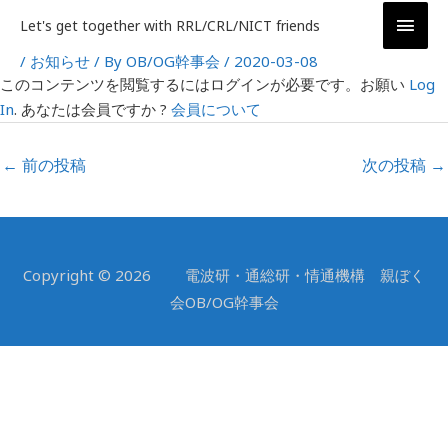
内
メ
Let's get together with RRL/CRL/NICT friends
容
イ
を
/
お知らせ
/ By
OB/OG幹事会
/
2020-03-08
投
このコンテンツを閲覧するにはログインが必要です。お願い
Log
ス
稿
ン
In
. あなたは会員ですか ?
会員について
キ
ナ
ッ
ビ
メ
プ
ゲ
←
前の投稿
次の投稿
→
ニ
ー
シ
ュ
ョ
ー
ン
Copyright © 2026 電波研・通総研・情通機構 親ぼく
会OB/OG幹事会