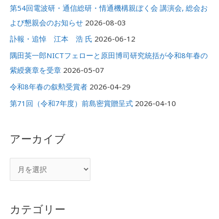
:
第54回電波研・通信総研・情通機構親ぼく会 講演会, 総会お
よび懇親会のお知らせ
2026-08-03
訃報・追悼 江本 浩 氏
2026-06-12
隅田英一郎NICTフェローと原田博司研究統括が令和8年春の
紫綬褒章を受章
2026-05-07
令和8年春の叙勲受賞者
2026-04-29
第71回（令和7年度）前島密賞贈呈式
2026-04-10
アーカイブ
カテゴリー