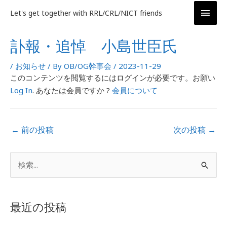
内
メ
Let's get together with RRL/CRL/NICT friends
容
イ
を
投
訃報・追悼 小島世臣氏
ス
稿
ン
キ
ナ
/
お知らせ
/ By
OB/OG幹事会
/
2023-11-29
ッ
ビ
メ
このコンテンツを閲覧するにはログインが必要です。お願い
プ
ゲ
Log In
. あなたは会員ですか ?
会員について
ニ
ー
シ
ュ
ョ
←
前の投稿
次の投稿
→
ー
ン
ア
検
ー
索
カ
対
イ
最近の投稿
象
ブ