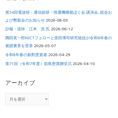
象
ブ
:
第54回電波研・通信総研・情通機構親ぼく会 講演会, 総会お
よび懇親会のお知らせ
2026-08-03
訃報・追悼 江本 浩 氏
2026-06-12
隅田英一郎NICTフェローと原田博司研究統括が令和8年春の
紫綬褒章を受章
2026-05-07
令和8年春の叙勲受賞者
2026-04-29
第71回（令和7年度）前島密賞贈呈式
2026-04-10
アーカイブ