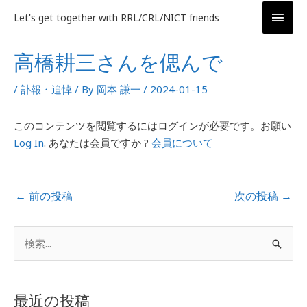
内
メ
Let's get together with RRL/CRL/NICT friends
容
イ
を
投
高橋耕三さんを偲んで
ス
稿
ン
キ
ナ
/
訃報・追悼
/ By
岡本 謙一
/
2024-01-15
ッ
ビ
メ
プ
ゲ
ニ
このコンテンツを閲覧するにはログインが必要です。お願い
ー
Log In
. あなたは会員ですか ?
会員について
シ
ュ
ョ
ー
ン
←
前の投稿
次の投稿
→
ア
検
ー
索
カ
対
イ
最近の投稿