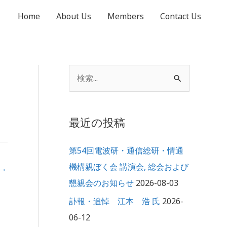
Home
About Us
Members
Contact Us
ア
検
ー
索
カ
対
イ
最近の投稿
象
ブ
:
第54回電波研・通信総研・情通
機構親ぼく会 講演会, 総会および
→
懇親会のお知らせ
2026-08-03
訃報・追悼 江本 浩 氏
2026-
06-12