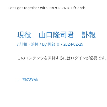
内
Let's get together with RRL/CRL/NICT friends
容
を
ス
キ
現役 山口隆司君 訃報
投
ッ
稿
プ
/
訃報・追悼
/ By
阿部 真
/
2024-02-29
ナ
ビ
このコンテンツを閲覧するにはログインが必要です
ゲ
ー
シ
ョ
←
前の投稿
ン