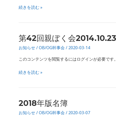
く
続きを読む »
会
2015.10.02
第
第42回親ぼく会2014.10.2
42
お知らせ
/
OB/OG幹事会
/
2020-03-14
回
親
このコンテンツを閲覧するにはログインが必要です。お願い
ぼ
く
続きを読む »
会
2014.10.23
2018
2018年版名簿
年
お知らせ
/
OB/OG幹事会
/
2020-03-07
版