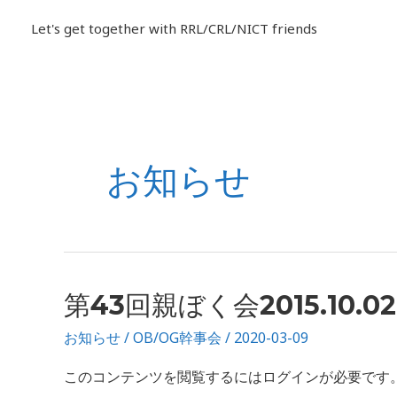
内
Let's get together with RRL/CRL/NICT friends
容
を
ス
キ
投
ッ
稿
プ
お知らせ
の
ペ
ー
ジ
送
り
第
第43回親ぼく会2015.10.02
43
お知らせ
/
OB/OG幹事会
/
2020-03-09
回
親
このコンテンツを閲覧するにはログインが必要です。お願い
ぼ