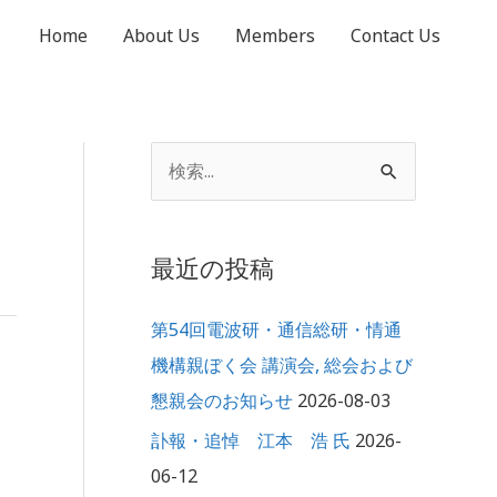
Home
About Us
Members
Contact Us
ア
検
ー
索
カ
対
イ
最近の投稿
象
ブ
:
第54回電波研・通信総研・情通
機構親ぼく会 講演会, 総会および
懇親会のお知らせ
2026-08-03
訃報・追悼 江本 浩 氏
2026-
06-12