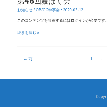
第48回親ぼく会
典
48
お知らせ
/
OB/OG幹事会
/
2020-03-12
回
親
このコンテンツを閲覧するにはログインが必要です。お願い
ぼ
く
続きを読む »
会
←
前
1
…
Cop