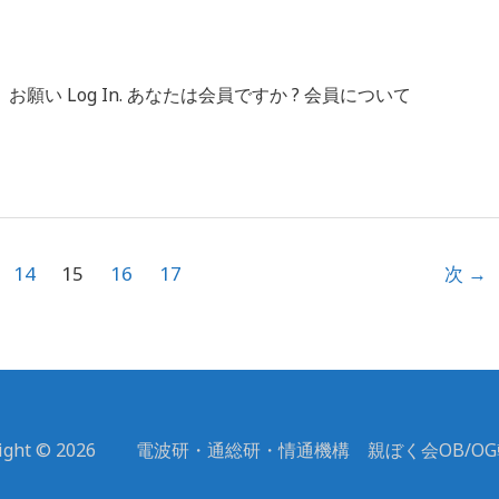
 Log In. あなたは会員ですか ? 会員について
14
15
16
17
次
→
yright © 2026 電波研・通総研・情通機構 親ぼく会OB/O