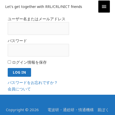
内
メ
Let's get together with RRL/CRL/NICT friends
容
イ
を
ユーザー名またはメールアドレス
ス
ン
キ
ッ
メ
パスワード
プ
ニ
ュ
ログイン情報を保存
ー
パスワードをお忘れですか？
会員について
Copyright © 2026 電波研・通総研・情通機構 親ぼく