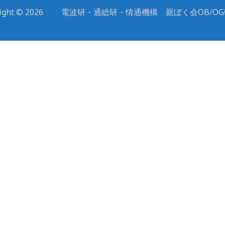
yright © 2026 電波研・通総研・情通機構 親ぼく会OB/O