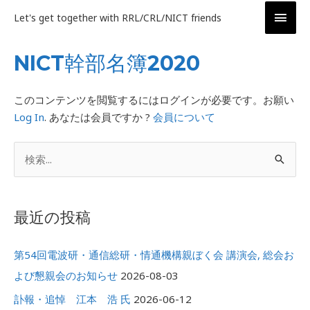
内
メ
Let's get together with RRL/CRL/NICT friends
容
イ
を
NICT幹部名簿2020
ス
ン
キ
ッ
メ
このコンテンツを閲覧するにはログインが必要です。お願い
プ
Log In
. あなたは会員ですか ?
会員について
ニ
ア
ュ
検
ー
ー
索
カ
対
イ
最近の投稿
象
ブ
:
第54回電波研・通信総研・情通機構親ぼく会 講演会, 総会お
よび懇親会のお知らせ
2026-08-03
訃報・追悼 江本 浩 氏
2026-06-12