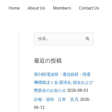
Home
About Us
Members
Contact Us
ア
検
ー
索
カ
対
イ
最近の投稿
象
ブ
:
第54回電波研・通信総研・情通
機構親ぼく会 講演会, 総会および
懇親会のお知らせ
2026-08-03
訃報・追悼 江本 浩 氏
2026-
06-12